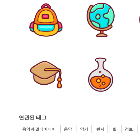
연관된 태그
음악과 멀티미디어
음악
악기
반지
벨
경보