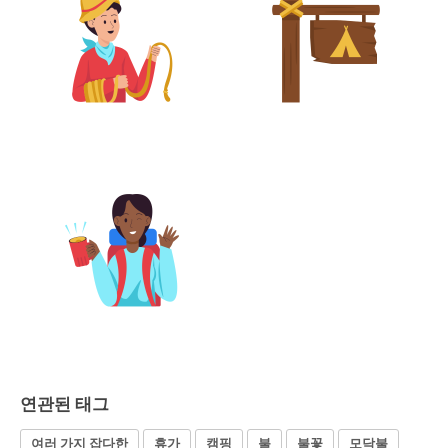
연관된 태그
여러 가지 잡다한
휴가
캠핑
불
불꽃
모닥불