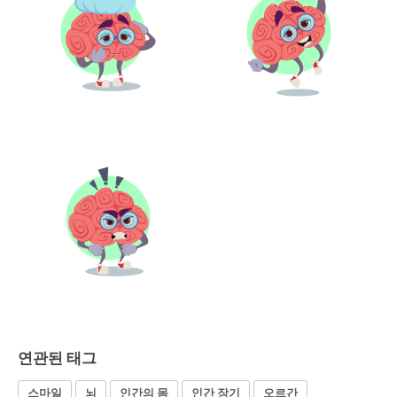
연관된 태그
스마일
뇌
인간의 몸
인간 장기
오르간