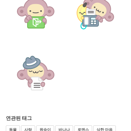
연관된 태그
동물
사랑
원숭이
바나나
로맨스
상한 마음