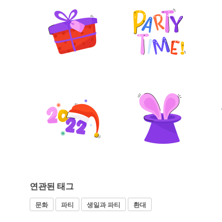
연관된 태그
문화
파티
생일과 파티
환대