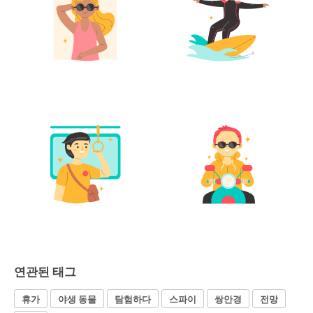
연관된 태그
휴가
야생 동물
탐험하다
스파이
쌍안경
전망