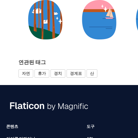
연관된 태그
자연
휴가
경치
경계표
산
콘텐츠
도구