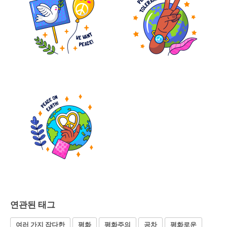
연관된 태그
여러 가지 잡다한
평화
평화주의
공차
평화로운