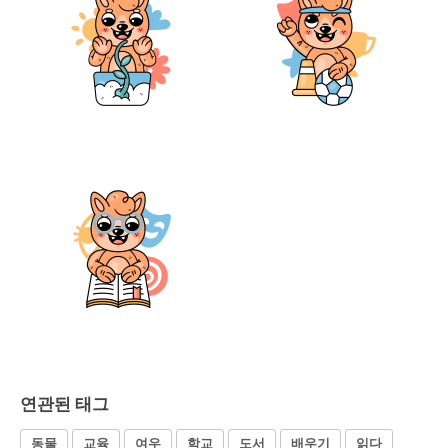
연관된 태그
동물
교육
여우
학교
도서
배우기
읽다