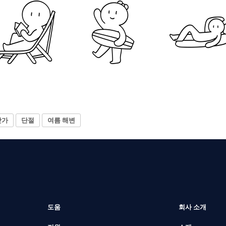
닷가
단절
여름 해변
도움
회사 소개