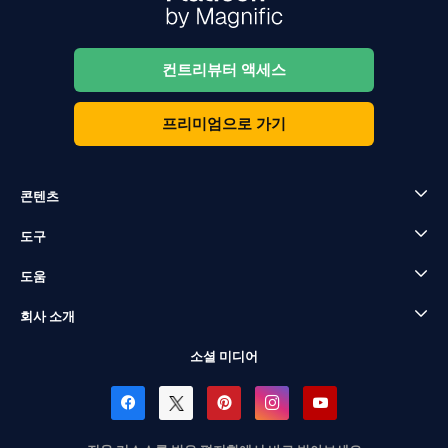
컨트리뷰터 액세스
프리미엄으로 가기
콘텐츠
도구
도움
회사 소개
소셜 미디어