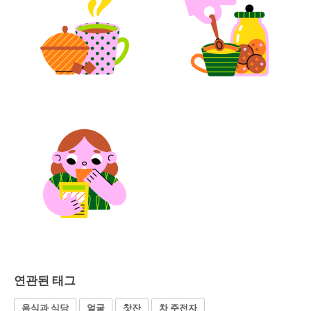
연관된 태그
음식과 식당
얼굴
찻잔
차 주전자