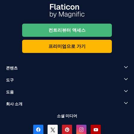
컨트리뷰터 액세스
프리미엄으로 가기
콘텐츠
도구
도움
회사 소개
소셜 미디어