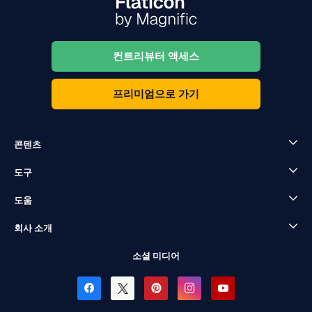
컨트리뷰터 액세스
프리미엄으로 가기
콘텐츠
도구
도움
회사 소개
소셜 미디어