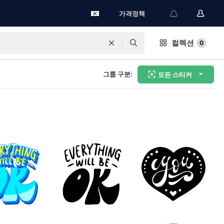
가격정책
컬렉션
0
그룹 구분:
모든 스티커