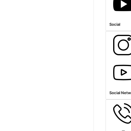
Social
Social Netw