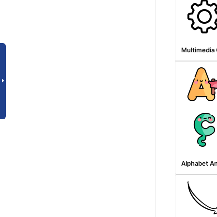
Multimedia 
Alphabet A