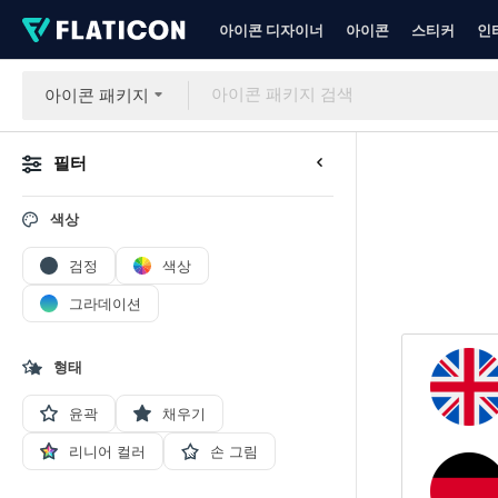
아이콘 디자이너
아이콘
스티커
인
아이콘 패키지
필터
색상
검정
색상
그라데이션
형태
윤곽
채우기
리니어 컬러
손 그림