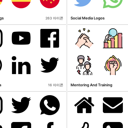
gs
Social Media Logos
263 아이콘
a
Mentoring And Training
16 아이콘