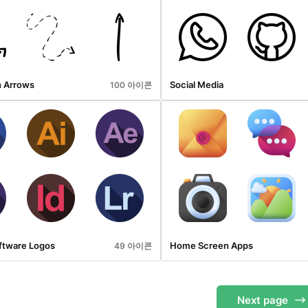
 Arrows
Social Media
100 아이콘
ftware Logos
Home Screen Apps
49 아이콘
Next
page