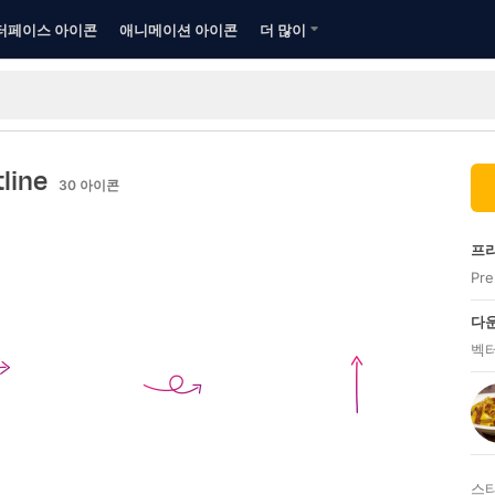
터페이스 아이콘
애니메이션 아이콘
더 많이
tline
30
아이콘
프리
Pr
다운
벡터
스타