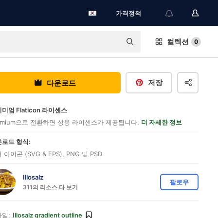
가격정책
컬렉션
0
저장
다운로드
미엄 Flaticon 라이센스
emium으로 전환하면 상용 라이센스가 제공됩니다.
더 자세한 정보
로드 형식:
 아이콘 (SVG & EPS), PNG 및 PSD
Illosalz
팔로우
311의 리소스 다 보기
일:
Illosalz gradient outline