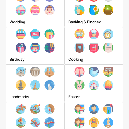
Wedding
Banking & Finance
Birthday
Cooking
Landmarks
Easter