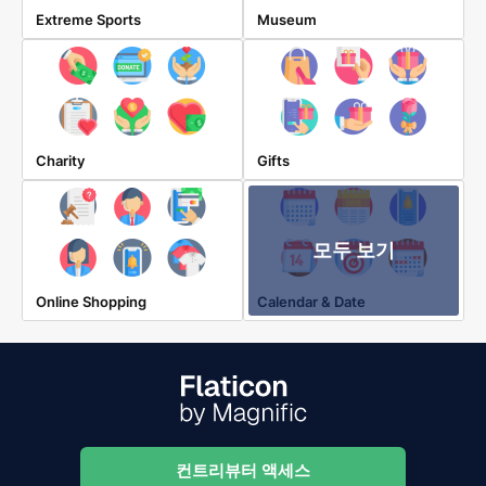
Extreme Sports
Museum
Charity
Gifts
모두 보기
Online Shopping
Calendar & Date
컨트리뷰터 액세스