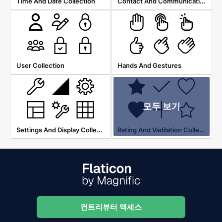
Contact And Communication
Time And Date Collection
User Collection
Hands And Gestures
모두 보기
Settings And Display Collection
Rating And Vadilation Collection
컨트리뷰터 액세스