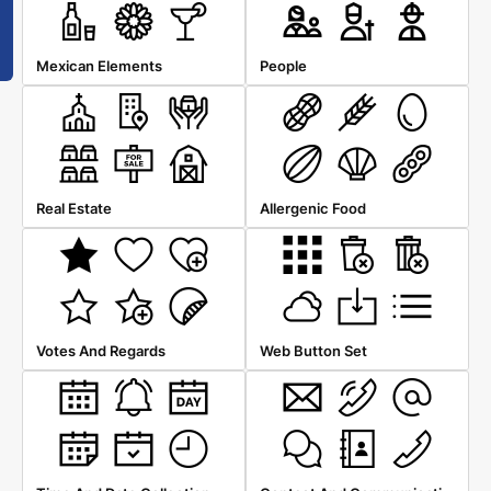
Mexican Elements
People
Real Estate
Allergenic Food
Votes And Regards
Web Button Set