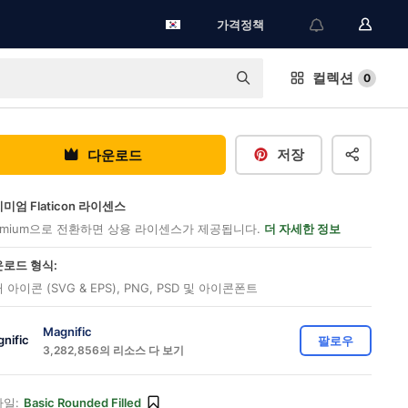
가격정책
컬렉션
0
저장
다운로드
미엄 Flaticon 라이센스
emium으로 전환하면 상용 라이센스가 제공됩니다.
더 자세한 정보
로드 형식:
 아이콘 (SVG & EPS), PNG, PSD 및 아이콘폰트
Magnific
팔로우
3,282,856의 리소스 다 보기
일:
Basic Rounded Filled