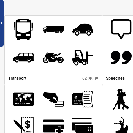
Transport
Speeches
62 아이콘