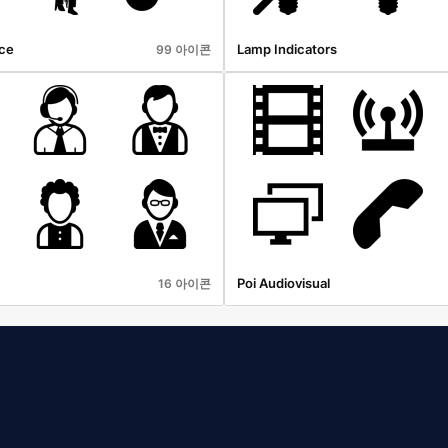
ce
Lamp Indicators
99 아이콘
Poi Audiovisual
16 아이콘