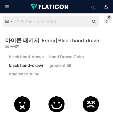
0
아이콘 패키지: Emoji
| Black hand-drawn
30
아이콘
black hand-drawn
Hand Drawn Color
black hand-drawn
gradient fill
gradient outline