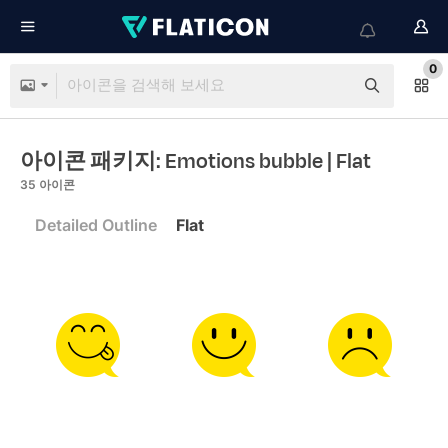
0
아이콘 패키지: Emotions bubble
| Flat
35
아이콘
Detailed Outline
Flat