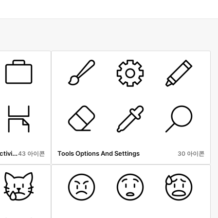
Office Communication And Productivity
Tools Options And Settings
43 아이콘
30 아이콘