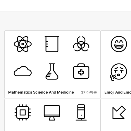
Mathematics Science And Medicine
Emoji And Emo
37 아이콘