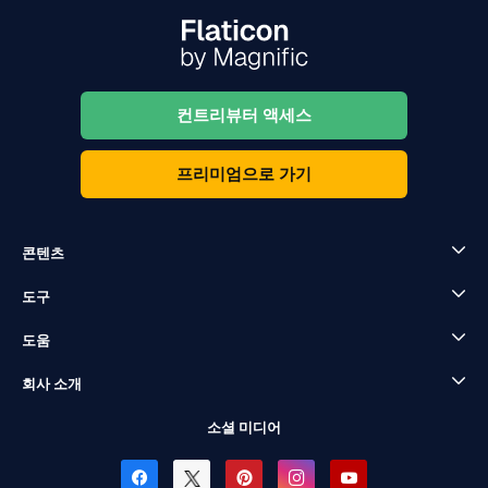
컨트리뷰터 액세스
프리미엄으로 가기
콘텐츠
도구
도움
회사 소개
소셜 미디어