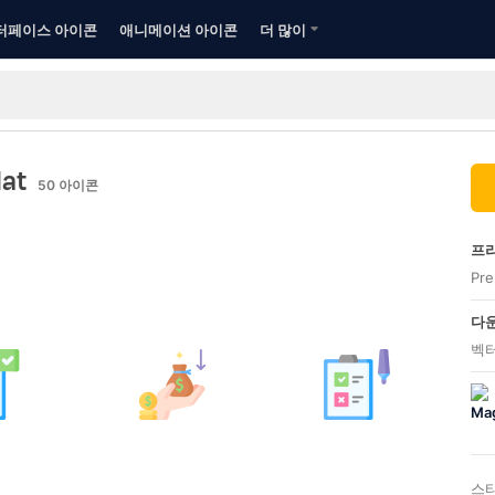
터페이스 아이콘
애니메이션 아이콘
더 많이
lat
50
아이콘
프리
Pr
다운
벡터
스타