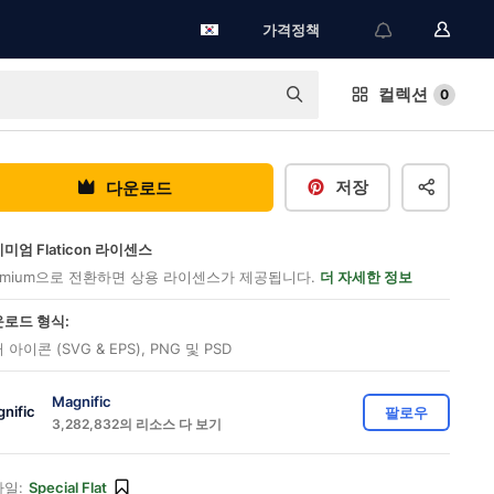
가격정책
컬렉션
0
저장
다운로드
미엄 Flaticon 라이센스
emium으로 전환하면 상용 라이센스가 제공됩니다.
더 자세한 정보
로드 형식:
 아이콘 (SVG & EPS), PNG 및 PSD
Magnific
팔로우
3,282,832의 리소스 다 보기
일:
Special Flat