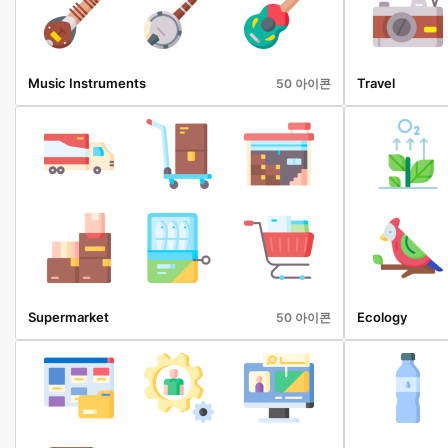
Music Instruments
Travel
50 아이콘
Supermarket
Ecology
50 아이콘