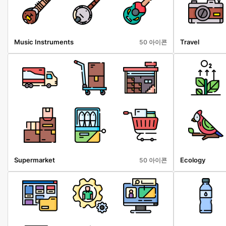
Music Instruments
Travel
50 아이콘
Supermarket
Ecology
50 아이콘