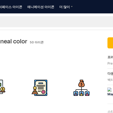
터페이스 아이콘
애니메이션 아이콘
더 많이
Lineal color
50
아이콘
프리
Pr
다운
벡터
스타