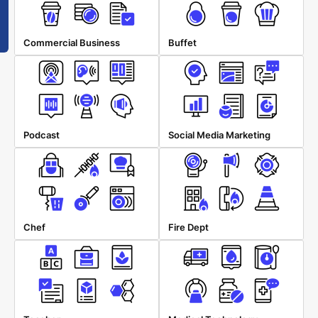
Commercial Business
Buffet
Podcast
Social Media Marketing
Chef
Fire Dept