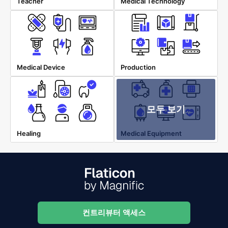
Teacher
Medical Technology
Medical Device
Production
모두 보기
Healing
Medical Equipment
컨트리뷰터 액세스