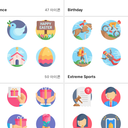
ance
Birthday
47 아이콘
Extreme Sports
50 아이콘