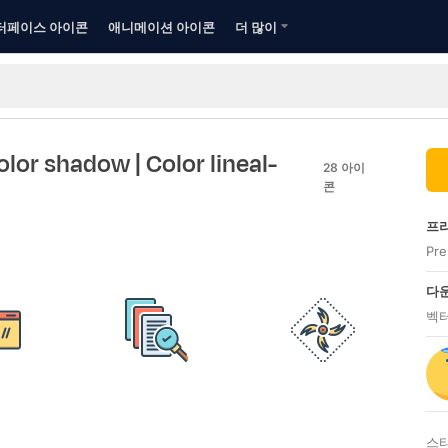
터페이스 아이콘
애니메이션 아이콘
더 많이
lor shadow
| Color lineal-
28
아이
콘
프리
Pr
다운
벡터
스타