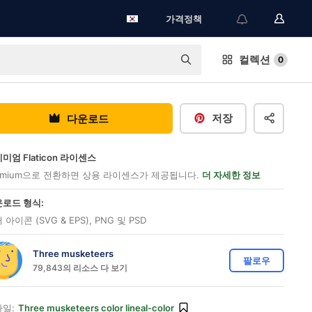
가격정책
컬렉션
0
저장
다운로드
미엄 Flaticon 라이센스
emium으로 전환하면 상용 라이센스가 제공됩니다.
더 자세한 정보
로드 형식:
 아이콘 (SVG & EPS), PNG 및 PSD
Three musketeers
팔로우
79,843의 리소스 다 보기
일:
Three musketeers color lineal-color