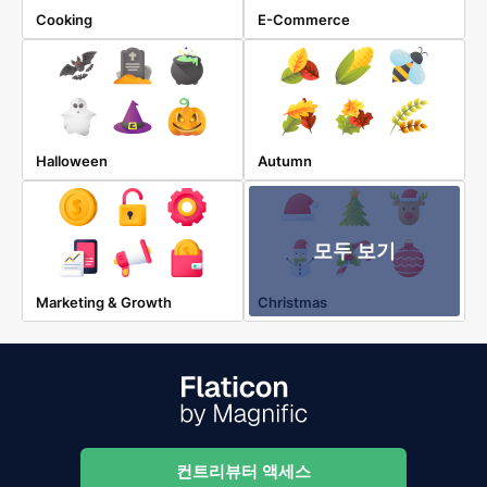
Cooking
E-Commerce
Halloween
Autumn
모두 보기
Marketing & Growth
Christmas
컨트리뷰터 액세스