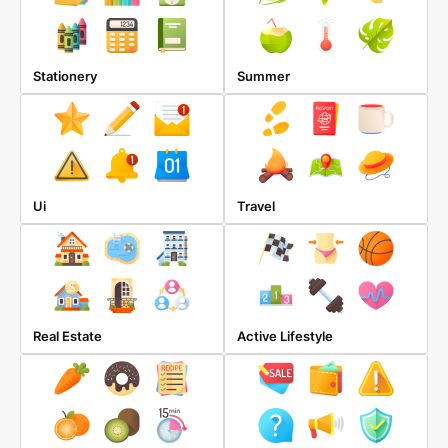
Stationery
Summer
Ui
Travel
Real Estate
Active Lifestyle