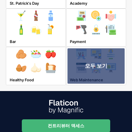
St. Patrick's Day
Academy
Bar
Payment
모두 보기
Healthy Food
Web Maintenance
컨트리뷰터 액세스