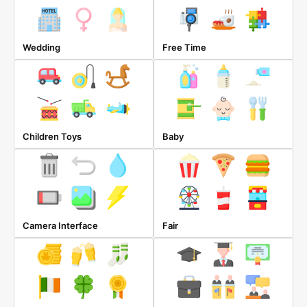
Wedding
Free Time
Children Toys
Baby
Camera Interface
Fair