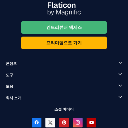
컨트리뷰터 액세스
프리미엄으로 가기
콘텐츠
도구
도움
회사 소개
소셜 미디어