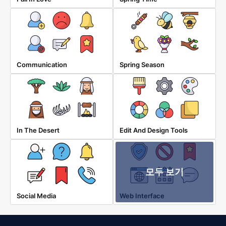
Communication
Spring Season
In The Desert
Edit And Design Tools
모두 보기
Social Media
Web Interface