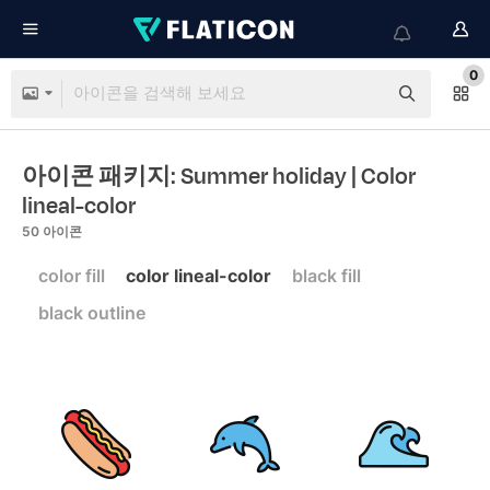
0
아이콘 패키지: Summer holiday
| Color
lineal-color
50
아이콘
color fill
color lineal-color
black fill
black outline