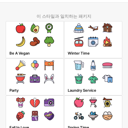
이 스타일과 일치하는 패키지
Be A Vegan
Winter Time
Party
Laundry Service
Fall In Love
Spring Time