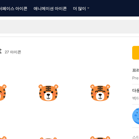
터페이스 아이콘
애니메이션 아이콘
더 많이
t
27
아이콘
프리
Pr
다운
벡터
스타