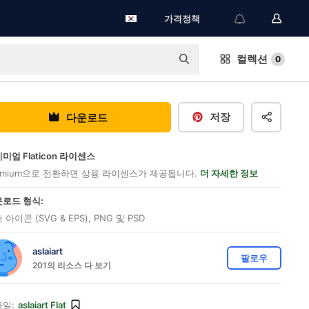
가격정책
컬렉션
0
저장
다운로드
미엄 Flaticon 라이센스
emium으로 전환하면 상용 라이센스가 제공됩니다.
더 자세한 정보
로드 형식:
 아이콘 (SVG & EPS), PNG 및 PSD
aslaiart
팔로우
201의 리소스 다 보기
일:
aslaiart Flat