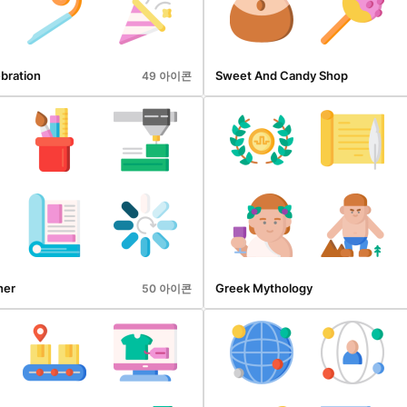
bration
Sweet And Candy Shop
49 아이콘
ner
Greek Mythology
50 아이콘