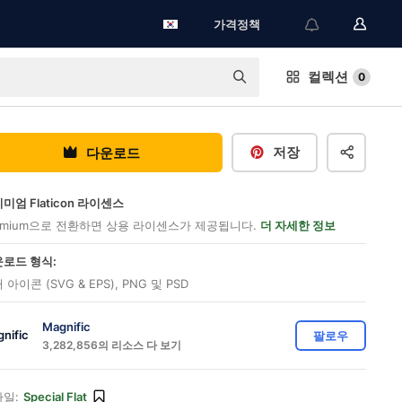
가격정책
컬렉션
0
저장
다운로드
미엄 Flaticon 라이센스
emium으로 전환하면 상용 라이센스가 제공됩니다.
더 자세한 정보
로드 형식:
 아이콘 (SVG & EPS), PNG 및 PSD
Magnific
팔로우
3,282,856의 리소스 다 보기
일:
Special Flat