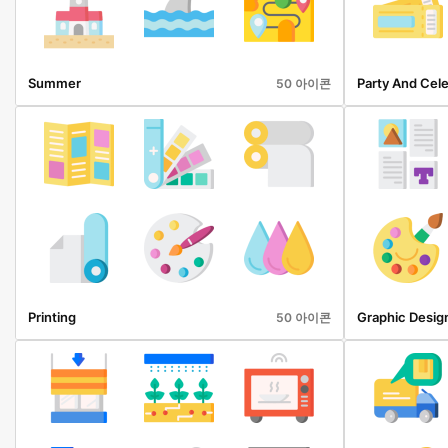
Summer
Party And Cele
50 아이콘
Printing
Graphic Desig
50 아이콘