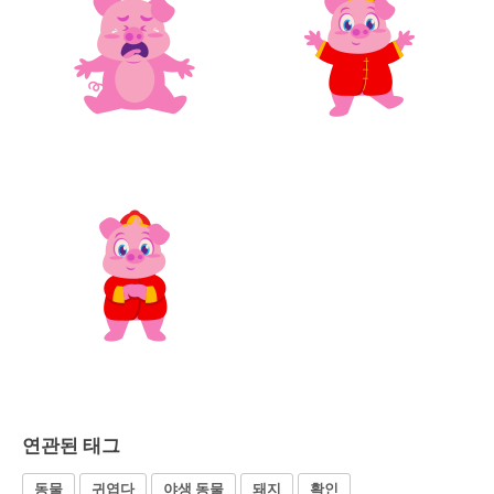
연관된 태그
동물
귀엽다
야생 동물
돼지
확인