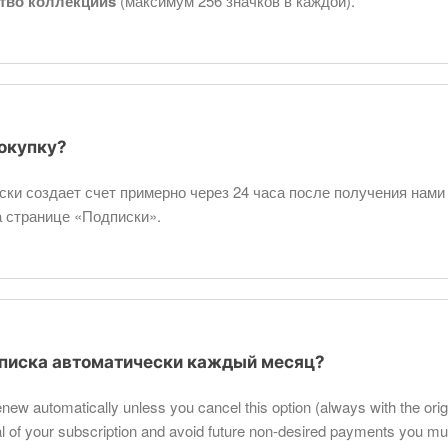
тво коллекцийs
(максимум 256 значков в каждой).
покупку?
ки создает счет примерно через 24 часа после получения нами
а странице «Подписки».
дписка автоматически каждый месяц?
renew automatically unless you cancel this option (always with the orig
l of your subscription and avoid future non-desired payments you mus