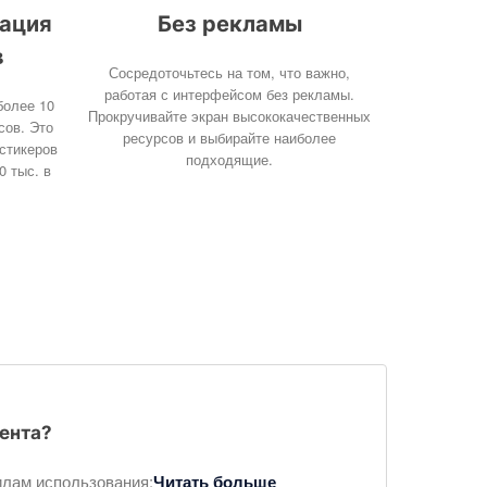
ация
Без рекламы
в
Сосредоточьтесь на том, что важно,
работая с интерфейсом без рекламы.
более 10
Прокручивайте экран высококачественных
сов. Это
ресурсов и выбирайте наиболее
 стикеров
подходящие.
0 тыс. в
иента?
илам использования:
Читать больше