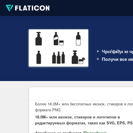
Получить
Чрсѓфќђх ю ч
Получи все и
Более 18.0M+ млн ​​бесплатных иконок, стикеров и ло
формате PNG
18.0M+ млн ​​иконок, стикеров и логотипов в
редактируемых форматах, таких как SVG, EPS, P
Атрибуция не требуется
(Подробнее)