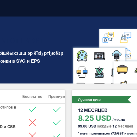
 этот пакет
рїшёыхэшш эр ёїхђ ртђю№р
конки в SVG и EPS
Бесплатно
Премиум
Лучшая цена
готипов в
12 МЕСЯЦЕВ
8.25 USD
/месяц
99.00 USD
каждые
12
месяцев
SD и CSS
* могут применяться VAT/GST и мест