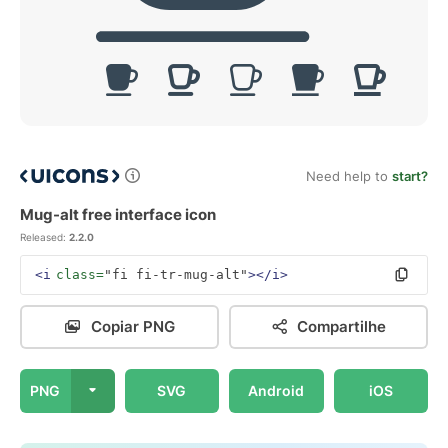
Need help to
start?
Mug-alt free interface icon
Released:
2.2.0
<i
class=
"fi fi-tr-mug-alt"
></i>
Copiar PNG
Compartilhe
PNG
SVG
Android
iOS