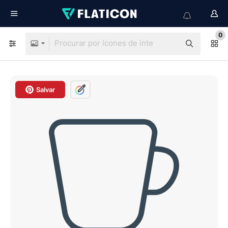
0
Salvar