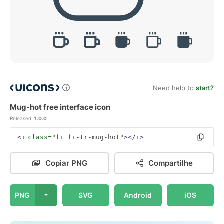
Need help to
start?
Mug-hot free interface icon
Released:
1.0.0
<i
class=
"fi fi-tr-mug-hot"
></i>
Copiar PNG
Compartilhe
PNG
SVG
Android
iOS