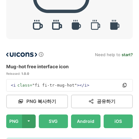
Need help to
start?
Mug-hot free interface icon
Released:
1.0.0
<i
class=
"fi fi-tr-mug-hot"
></i>
PNG 복사하기
공유하기
PNG
SVG
Android
iOS