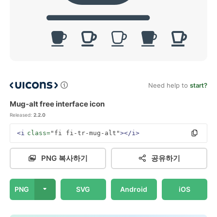
Need help to
start?
Mug-alt free interface icon
Released:
2.2.0
<i
class=
"fi fi-tr-mug-alt"
></i>
PNG 복사하기
공유하기
PNG
SVG
Android
iOS