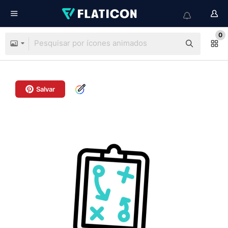
0
Salvar