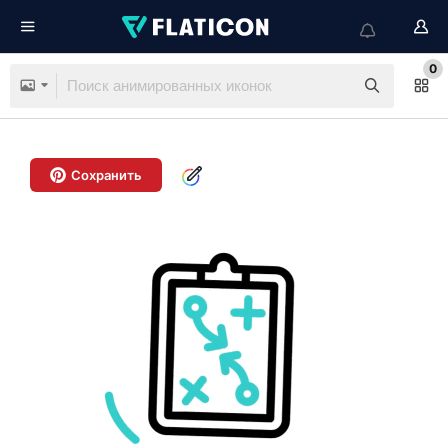
0
Сохранить