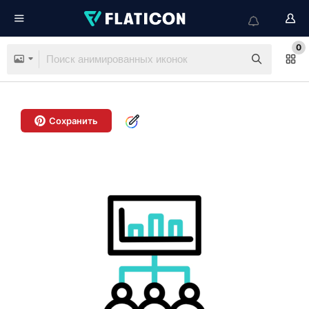
0
Сохранить