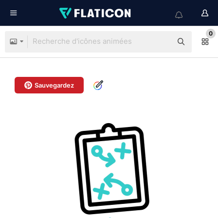
0
Sauvegardez