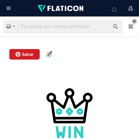
0
Salvar