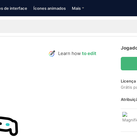
s de interface
Ícones animados
Mais
Jogado
Learn how
to edit
Licença 
Grátis p
Atribuiç