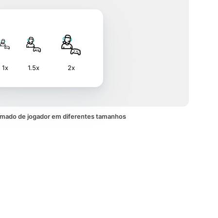
1x
1.5x
2x
imado de jogador em diferentes tamanhos