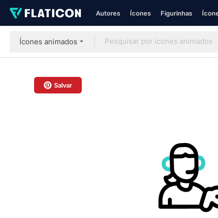
Autores
Ícones
Figurinhas
Ícone
Ícones animados
Salvar