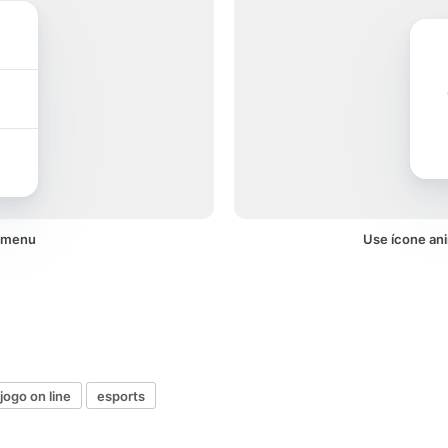
m menu
Use ícone an
jogo on line
esports