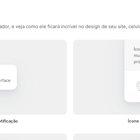
r, e veja como ele ficará incrível no design de seu site, celul
Íco
mu
pro
erface
tificação
Ícone