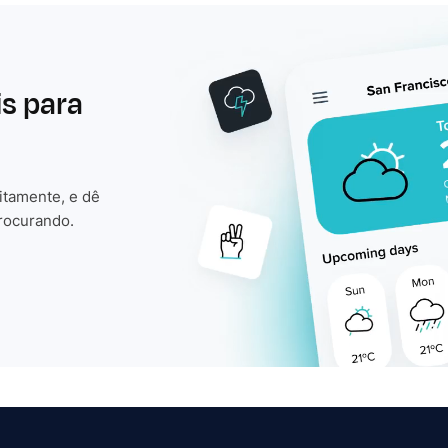
is para
itamente, e dê
rocurando.