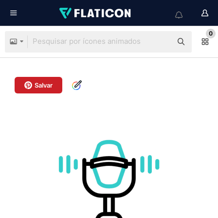
0
Salvar