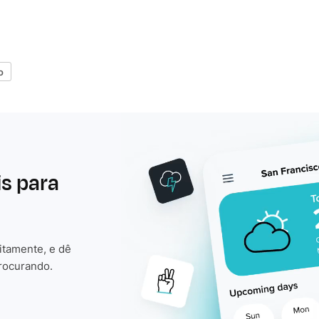
o
is para
itamente, e dê
rocurando.