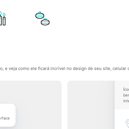
 e veja como ele ficará incrível no design de seu site, celular 
Íco
be
int
erface