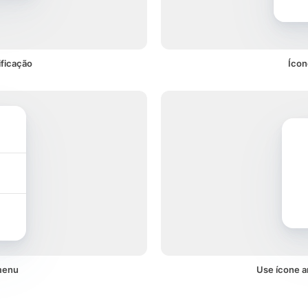
ificação
Ícon
menu
Use ícone a