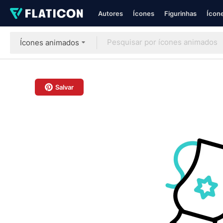
Autores
Ícones
Figurinhas
Ícone
Ícones animados
Salvar