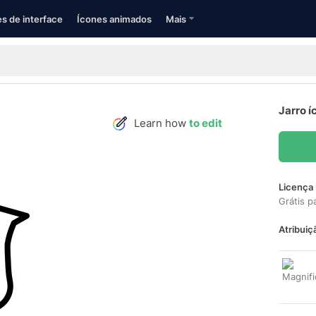
s de interface
Ícones animados
Mais
Jarro í
Learn how
to edit
Licença 
Grátis p
Atribuiç