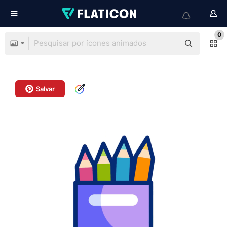
0
Salvar