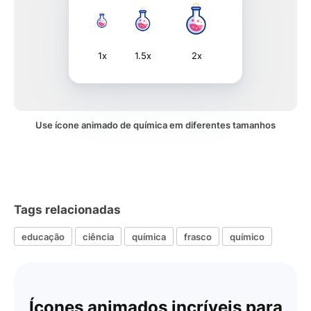
1x
1.5x
2x
Use ícone animado de química em diferentes tamanhos
Tags relacionadas
educação
ciência
química
frasco
químico
Ícones animados incríveis para