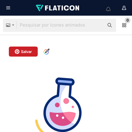
0
Salvar